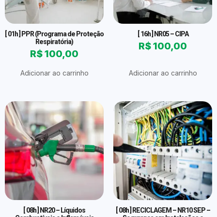
[ 01h ] PPR (Programa de Proteção
[ 16h ] NR05 – CIPA
Respiratória)
R$
100,00
R$
100,00
Adicionar ao carrinho
Adicionar ao carrinho
[ 08h ] NR20 – Líquidos
[ 08h ] RECICLAGEM – NR10 SEP –